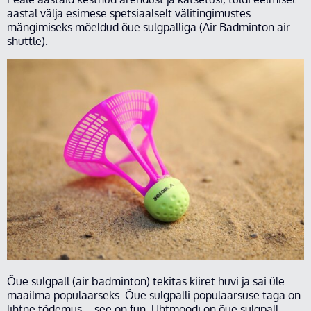
aastal välja esimese spetsiaalselt välitingimustes
mängimiseks mõeldud õue sulgpalliga (Air Badminton air
shuttle).
Õue sulgpall (air badminton) tekitas kiiret huvi ja sai üle
maailma populaarseks. Õue sulgpalli populaarsuse taga on
lihtne tõdemus – see on fun. Ühtmoodi on õue sulgpall