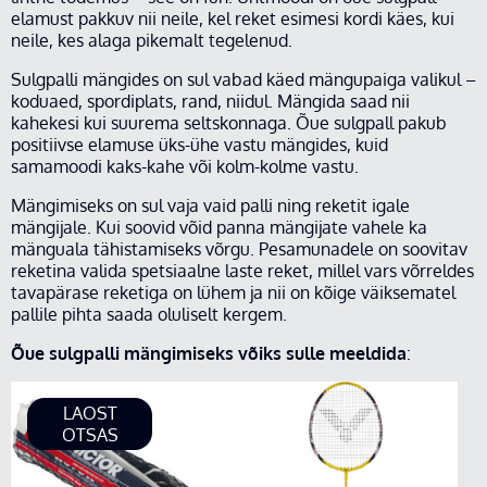
elamust pakkuv nii neile, kel reket esimesi kordi käes, kui
neile, kes alaga pikemalt tegelenud.
Sulgpalli mängides on sul vabad käed mängupaiga valikul –
koduaed, spordiplats, rand, niidul. Mängida saad nii
kahekesi kui suurema seltskonnaga. Õue sulgpall pakub
positiivse elamuse üks-ühe vastu mängides, kuid
samamoodi kaks-kahe või kolm-kolme vastu.
Mängimiseks on sul vaja vaid palli ning reketit igale
mängijale. Kui soovid võid panna mängijate vahele ka
mänguala tähistamiseks võrgu. Pesamunadele on soovitav
reketina valida spetsiaalne laste reket, millel vars võrreldes
tavapärase reketiga on lühem ja nii on kõige väiksematel
pallile pihta saada oluliselt kergem.
Õue sulgpalli mängimiseks võiks sulle meeldida
:
LAOST
OTSAS