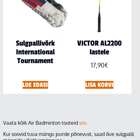
Sulgpallivõrk
VICTOR AL2200
International
lastele
Tournament
17,90
€
LOE EDASI
LISA KORVI
Vaata kõik Air Badminton tooteid
siin.
Kui soovid tuua mängu juurde põnevust, saad õue sulgpalli