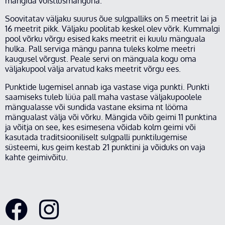
mängida võistlusmänguna.
Soovitatav väljaku suurus õue sulgpalliks on 5 meetrit lai ja
16 meetrit pikk. Väljaku poolitab keskel olev võrk. Kummalgi
pool võrku võrgu esised kaks meetrit ei kuulu mänguala
hulka. Pall serviga mängu panna tuleks kolme meetri
kaugusel võrgust. Peale servi on mänguala kogu oma
väljakupool välja arvatud kaks meetrit võrgu ees.
Punktide lugemisel annab iga vastase viga punkti. Punkti
saamiseks tuleb lüüa pall maha vastase väljakupoolele
mängualasse või sundida vastane eksima nt lööma
mängualast välja või võrku. Mängida võib geimi 11 punktina
ja võitja on see, kes esimesena võidab kolm geimi või
kasutada traditsiooniliselt sulgpalli punktilugemise
süsteemi, kus geim kestab 21 punktini ja võiduks on vaja
kahte geimivõitu.