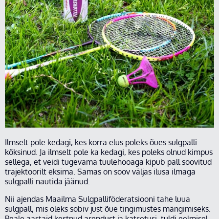
Ilmselt pole kedagi, kes korra elus poleks õues sulgpalli
kõksinud. Ja ilmselt pole ka kedagi, kes poleks olnud kimpus
sellega, et veidi tugevama tuulehooaga kipub pall soovitud
trajektoorilt eksima. Samas on soov väljas ilusa ilmaga
sulgpalli nautida jäänud.
Nii ajendas Maailma Sulgpalliföderatsiooni tahe luua
sulgpall, mis oleks sobiv just õue tingimustes mängimiseks.
Peale aastaid kestnud arendust ja katsetusi, tuldi eelmisel