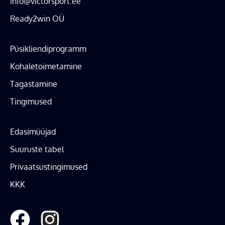
info@victorsport.ee
Ready2win OÜ
Püsikliendiprogramm
Kohaletoimetamine
Tagastamine
Tingimused
Edasimüüjad
Suuruste tabel
Privaatsustingimused
KKK