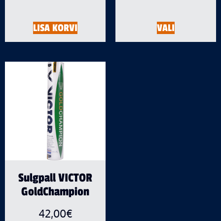
LISA KORVI
VALI
Sulgpall VICTOR
GoldChampion
42,00
€