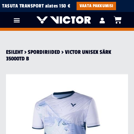
TASUTA TRANSPORT alates 150 €
VAATA PAKKUMISI
ESILEHT
>
SPORDI­RIIDED
> VICTOR UNISEX SÄRK
35000TD B