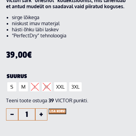
Victori särk ”oneshot” kollektsioonist, mis tähendab
et antud mudelit on saadaval vaid piiratud koguses.
sirge lõikega
niiskust imav materjal
hästi õhku läbi laskev
“PerfectDry” tehnoloogia
39,00
€
SUURUS
S
M
L
XL
XXL
3XL
Teeni toote ostuga
39
VICTOR punkti.
LISA KORVI
−
+