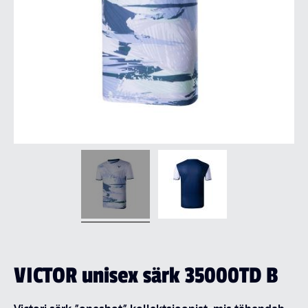
VICTOR unisex särk 35000TD B