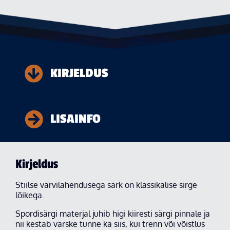
KIRJELDUS
LISAINFO
Kirjeldus
Stiilse värvilahendusega särk on klassikalise sirge
lõikega.
Spordisärgi materjal juhib higi kiiresti särgi pinnale ja
nii kestab värske tunne ka siis, kui trenn või võistlus