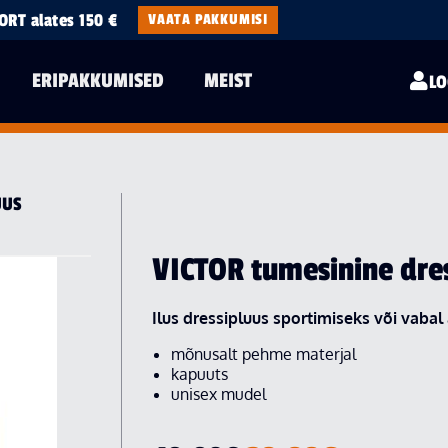
RT alates 150 €
VAATA PAKKUMISI
ERIPAKKUMISED
MEIST
LO
UUS
VICTOR tumesinine dre
Ilus dressipluus sportimiseks või vabal
mõnusalt pehme materjal
kapuuts
unisex mudel