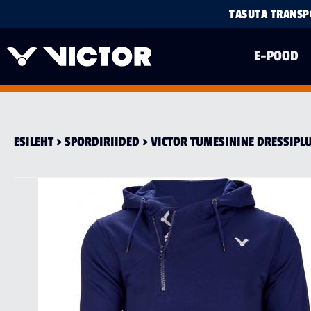
TASUTA TRANSPO
E-POOD
ESILEHT
>
SPORDI­RIIDED
> VICTOR TUMESININE DRESSIPL