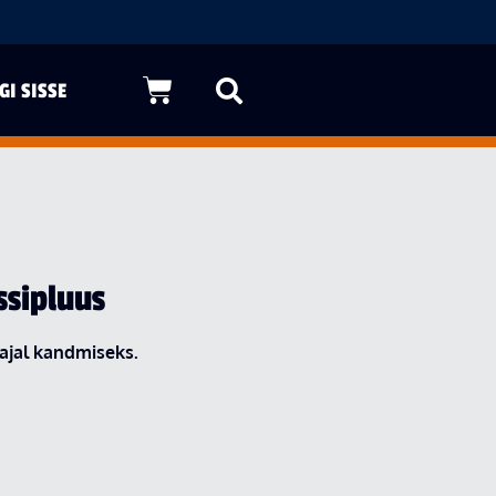
GI SISSE
ssipluus
 ajal kandmiseks.