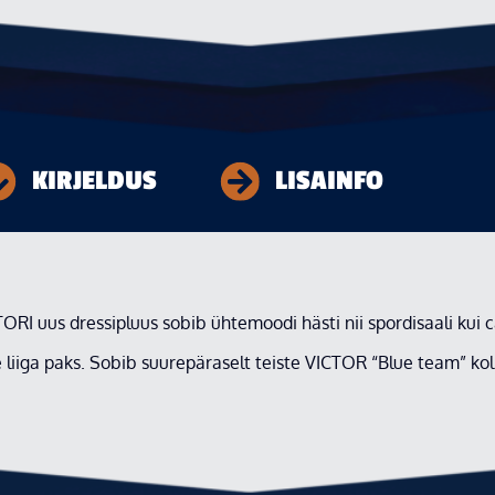
KIRJELDUS
LISAINFO
ORI uus dressipluus sobib ühtemoodi hästi nii spordisaali kui c
iiga paks. Sobib suurepäraselt teiste VICTOR “Blue team” koll