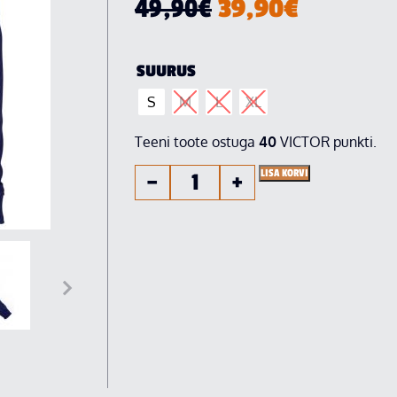
49,90
€
39,90
€
SUURUS
S
M
L
XL
Teeni toote ostuga
40
VICTOR punkti.
LISA KORVI
−
+