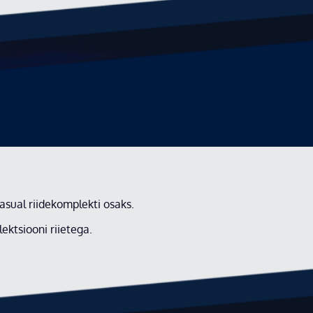
asual riidekomplekti osaks.
ektsiooni riietega.