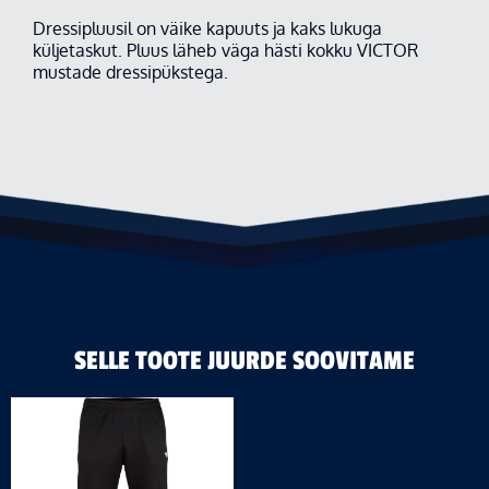
Dressipluusil on väike kapuuts ja kaks lukuga
küljetaskut. Pluus läheb väga hästi kokku VICTOR
mustade dressipükstega.
SELLE TOOTE JUURDE SOOVITAME