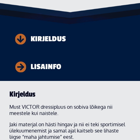
KIRJELDUS
LISAINFO
Kirjeldus
Must VICTOR dressipluus on sobiva lõikega nii
meestele kui naistele.
Jaki materjal on hästi hingav ja nii ei teki sportimisel
ülekuumenemist ja samal ajal kaitseb see lihaste
liigse “maha jahtumise” eest.