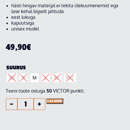
hästi hingav materjal ei tekita ülekuumenemist ega
lase kehal liigselt jahtuda
eest lukuga
kapuutsiga
unisex mudel
49,90
€
SUURUS
XS
S
M
L
XL
XXL
Teeni toote ostuga
50
VICTOR punkti.
LISA KORVI
−
+