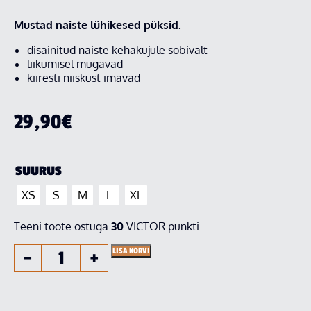
Mustad naiste lühikesed püksid.
disainitud naiste kehakujule sobivalt
liikumisel mugavad
kiiresti niiskust imavad
29,90
€
SUURUS
XS
S
M
L
XL
Teeni toote ostuga
30
VICTOR punkti.
LISA KORVI
−
+