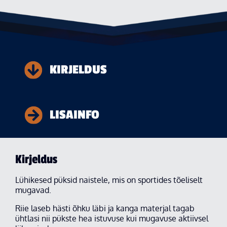
KIRJELDUS
LISAINFO
Kirjeldus
Lühikesed püksid naistele, mis on sportides tõeliselt
mugavad.
Riie laseb hästi õhku läbi ja kanga materjal tagab
ühtlasi nii pükste hea istuvuse kui mugavuse aktiivsel