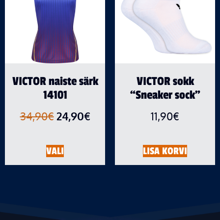
VICTOR naiste särk
VICTOR sokk
14101
“Sneaker sock”
34,90
€
24,90
€
11,90
€
VALI
LISA KORVI