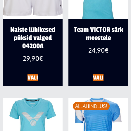
Naiste lühikesed
Team VICTOR särk
püksid valged
meestele
04200A
24,90
€
29,90
€
VALI
VALI
ALLAHINDLUS!