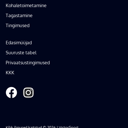
Kohaletoimetamine
Tagastamine
Tingimused
Edasimüüjad
Suuruste tabel
Privaatsustingimused
KKK
Kõik õigused kaitstud © 2026 | VictorSport