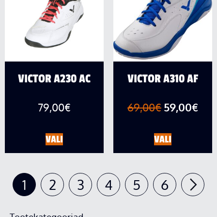
VICTOR A230 AC
VICTOR A310 AF
79,00
€
69,00
€
59,00
€
VALI
VALI
1
2
3
4
5
6