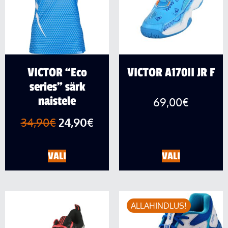
VICTOR “Eco
VICTOR A170II JR F
series” särk
naistele
69,00
€
34,90
€
24,90
€
VALI
VALI
ALLAHINDLUS!