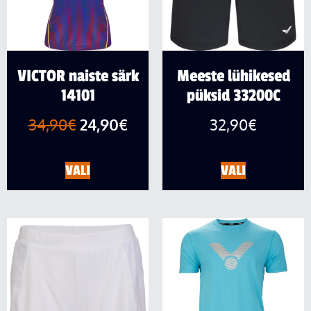
VICTOR naiste särk
Meeste lühikesed
14101
püksid 33200C
34,90
€
24,90
€
32,90
€
VALI
VALI