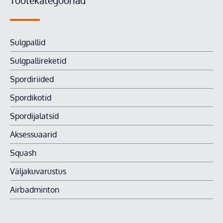
Tootekategooriad
Sulg­pallid
Sulgpalli­reketid
Spordi­riided
Spordi­kotid
Spordi­jalatsid
Aksessuaa­rid
Squash
Väljaku­varustus
Air­badminton