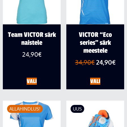
Team VICTOR särk
VICTOR “Eco
naistele
series” särk
meestele
24,90
€
34,90
€
24,90
€
VALI
VALI
ALLAHINDLUS!
UUS